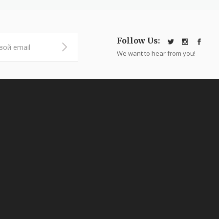
Follow Us:
We want to hear from you!