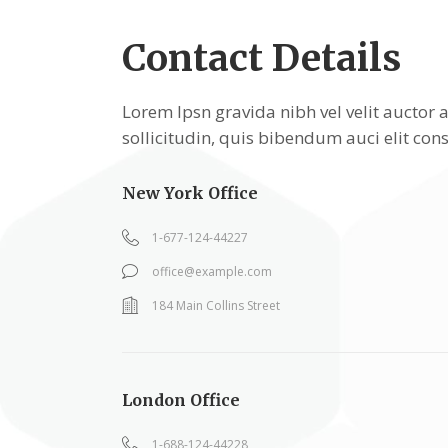
Contact Details
Lorem Ipsn gravida nibh vel velit auctor 
sollicitudin, quis bibendum auci elit con
New York Office
1-677-124-44227
office@example.com
184 Main Collins Street
London Office
1-688-124-44228