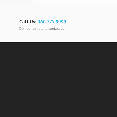
Call Us:
060 777 9999
Do not hesitate to contact us