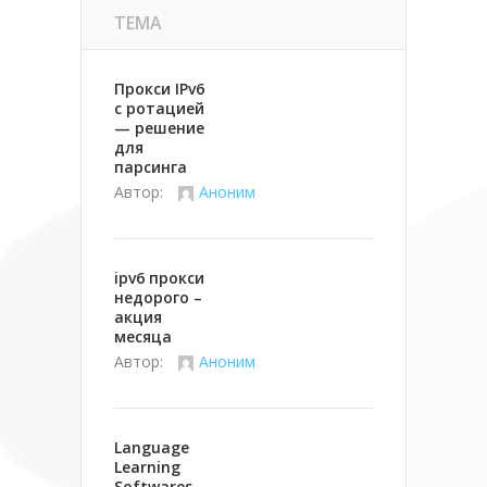
ТЕМА
Прокси IPv6
с ротацией
— решение
для
парсинга
Автор:
Аноним
ipv6 прокси
недорого –
акция
месяца
Автор:
Аноним
Language
Learning
Softwares