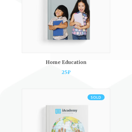
ADD TO CART
Home Education
25
₽
SOLD