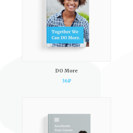
ADD TO CART
DO More
36
₽