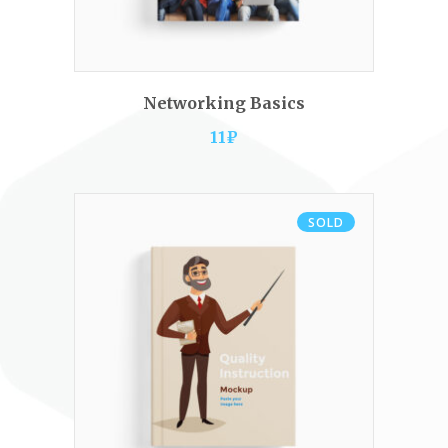
ADD TO CART
Networking Basics
11
₽
SOLD