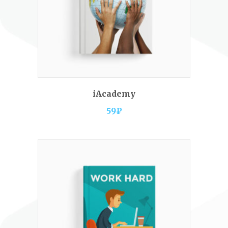
READ MORE
iAcademy
59
₽