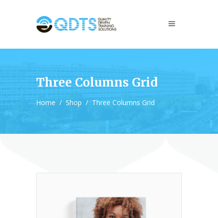
Three Columns Grid
Home
/
Shop
/
Three Columns Grid