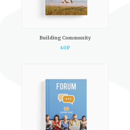
ADD TO CART
Building Community
40
₽