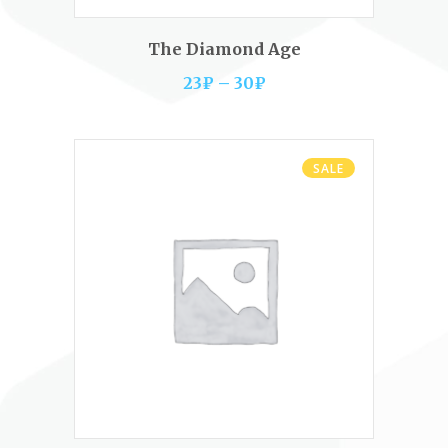
SELECT OPTIONS
The Diamond Age
23
₽
–
30
₽
SALE