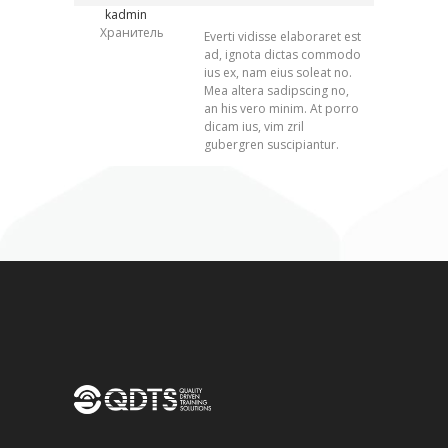
kadmin
Хранитель
Everti vidisse elaboraret est
ad, ignota dictas commodo
ius ex, nam eius soleat no.
Mea altera sadipscing no,
an his vero minim. At porro
dicam ius, vim zril
gubergren suscipiantur.