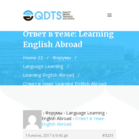
Ответ в теме: Learning
English Abroad
Home 22
/
Форумы
/
Language Learning
/
Learning English Abroad
/
Ответ в теме: Learning English Abroad
Home 22
›
Форумы
›
Language Learning
›
Learning English Abroad
›
Ответ в теме:
Learning English Abroad
14 июня, 2017 в 9:40 дп
#3231