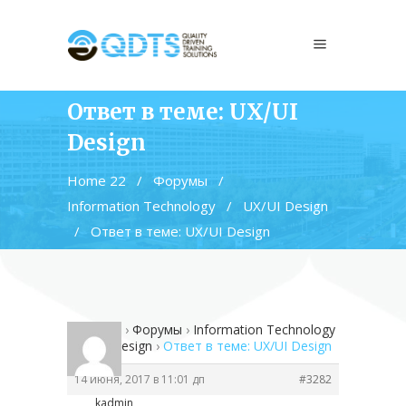
Ответ в теме: UX/UI
Design
Home 22
/
Форумы
/
Information Technology
/
UX/UI Design
/
Ответ в теме: UX/UI Design
Home 22
›
Форумы
›
Information Technology
›
UX/UI Design
›
Ответ в теме: UX/UI Design
14 июня, 2017 в 11:01 дп
#3282
kadmin