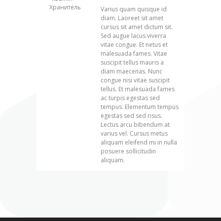
Хранитель
Varius quam quisque id
diam. Laoreet sit amet
cursus sit amet dictum sit.
Sed augue lacus viverra
vitae congue. Et netus et
malesuada fames. Vitae
suscipit tellus mauris a
diam maecenas. Nunc
congue nisi vitae suscipit
tellus. Et malesuada fames
ac turpis egestas sed
tempus. Elementum tempus
egestas sed sed risus.
Lectus arcu bibendum at
varius vel. Cursus metus
aliquam eleifend mi in nulla
posuere sollicitudin
aliquam.