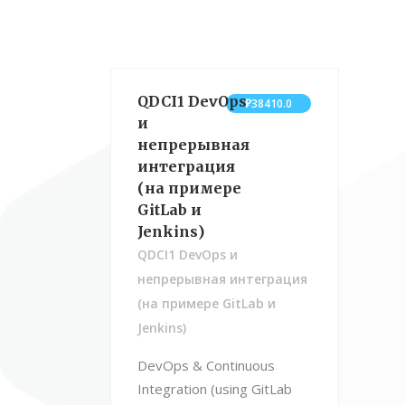
QDCI1 DevOps
₽38410.0
и
непрерывная
интеграция
(на примере
GitLab и
Jenkins)
QDCI1 DevOps и
непрерывная интеграция
(на примере GitLab и
Jenkins)
DevOps & Continuous
Integration (using GitLab