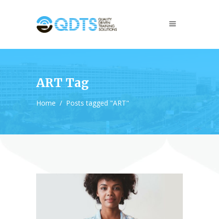
ART Tag
Home
/
Posts tagged "ART"