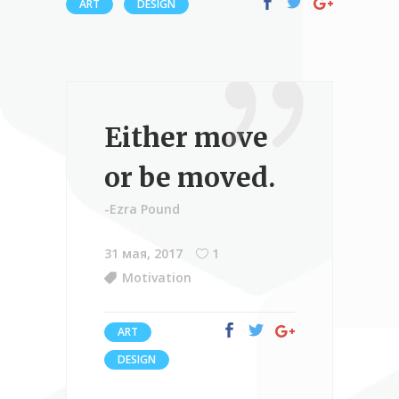
ART
DESIGN
Either move
or be moved.
-Ezra Pound
31 мая, 2017
1
Motivation
ART
DESIGN